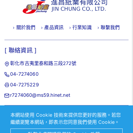
關於我們
產品資訊
行業知識
聯繫我們
[ 聯絡資訊 ]
彰化市古夷里泰和路三段272號
04-7274060
04-7275229
r7274060@ms59.hinet.net
本網站使用 Cookie 技術來提供您更好的服務。若您
2026 © 進昌紙業有限公司.
Designed by
首岳資訊
.
網站地
繼續瀏覽本網站，即表示您同意我們使用 Cookie。
圖